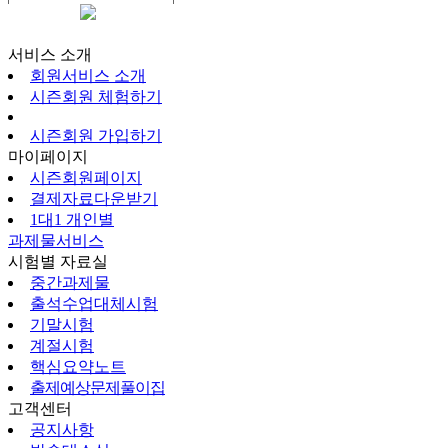
시즌회원페이지
서비스 소개
회원서비스 소개
시즌회원 체험하기
시즌회원 가입하기
마이페이지
시즌회원페이지
결제자료다운받기
1대1 개인별
과제물서비스
시험별 자료실
중간과제물
출석수업대체시험
기말시험
계절시험
핵심요약노트
출제예상문제풀이집
고객센터
공지사항