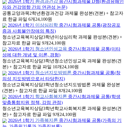
2026년 1학기
환경과건강
중간시험과제물 D형(환경유해인
자와 건강영향 간의 연관성 논문)
공통교양과목
2학년
환경과건강 과제물 완성본(견본) + 참고자
료 한글 파일 6개
24,100원
2026년 1학기
이상심리학
중간시험과제물 공통(광장공포
증과 사회불안장애의 특징)
청소년교육복지상담
3학년
이상심리학 과제물 완성본(견본) +
참고자료 한글 파일 9개
24,100원
2026년 1학기
청소년인성교육
중간시험과제물 공통(이타
성에 대한 개념 및 이론, 경험)
청소년교육복지상담
3학년
청소년인성교육 과제물 완성본(견
본) + 참고자료 한글 파일 10개
24,100원
2026년 1학기
청소년지도방법론
중간시험과제물 공통(창
의성 지도방법으로서 타당한지)
청소년교육복지상담
3학년
청소년지도방법론 과제물 완성본
(견본) + 참고자료 한글 파일 8개
24,100원
2026년 1학기
학교사회복지론
중간시험과제물 공통(학생
맞춤통합지원 정책, 강점 관점)
청소년교육복지상담
3학년
학교사회복지론 과제물 완성본(견
본) + 참고자료 한글 파일 9개
24,100원
2026년 1학기
가족복지론
중간시험과제물 공통(가족의 기
능, 가족위기론과 가족진보론)