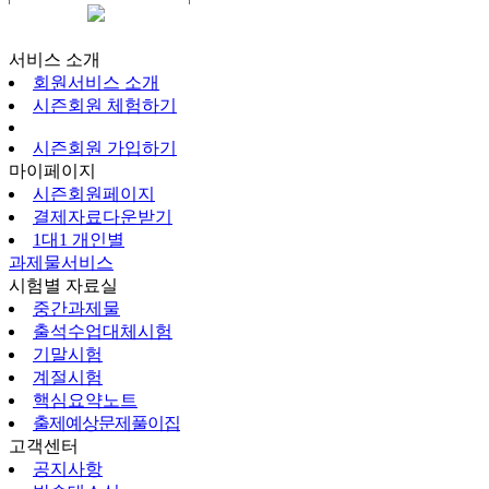
시즌회원페이지
서비스 소개
회원서비스 소개
시즌회원 체험하기
시즌회원 가입하기
마이페이지
시즌회원페이지
결제자료다운받기
1대1 개인별
과제물서비스
시험별 자료실
중간과제물
출석수업대체시험
기말시험
계절시험
핵심요약노트
출제예상문제풀이집
고객센터
공지사항