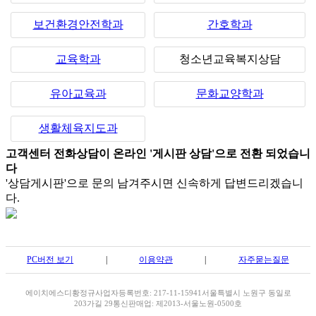
보건환경안전학과
간호학과
교육학과
청소년교육복지상담
유아교육과
문화교양학과
생활체육지도과
고객센터 전화상담이 온라인 '게시판 상담'으로 전환 되었습니
다
'상담게시판'으로 문의 남겨주시면 신속하게 답변드리겠습니
다.
PC버전 보기
|
이용약관
|
자주묻는질문
에이치에스디
황정규
사업자등록번호: 217-11-15941
서울특별시 노원구 동일로
203가길 29
통신판매업: 제2013-서울노원-0500호