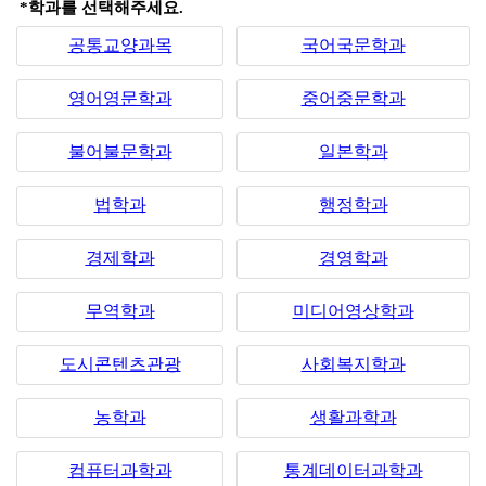
*학과를 선택해주세요.
공통교양과목
국어국문학과
영어영문학과
중어중문학과
불어불문학과
일본학과
법학과
행정학과
경제학과
경영학과
무역학과
미디어영상학과
도시콘텐츠관광
사회복지학과
농학과
생활과학과
컴퓨터과학과
통계데이터과학과