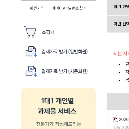
학기 선
회원가입
아이디/비밀번호찾기
학년 선
※ 본 
교
각
목
202
공통교양