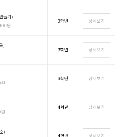
만들기)
3학년
,100원
육)
3학년
3학년
0원
4학년
0원
준)
4학년