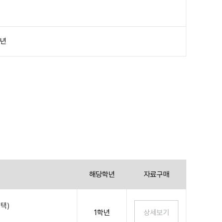
학년
해당학년
자료구매
택)
1학년