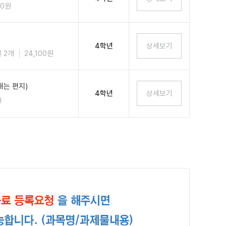
00원
4학년
 2개
24,100원
는 편지)
4학년
원