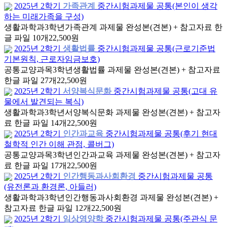
2025년 2학기
가족관계
중간시험과제물 공통(본인이 생각
하는 미래가족을 구성)
생활과학과
3학년
가족관계 과제물 완성본(견본) + 참고자료 한
글 파일 10개
22,500원
2025년 2학기
생활법률
중간시험과제물 공통(근로기준법
기본원칙, 근로자임금보호)
공통교양과목
3학년
생활법률 과제물 완성본(견본) + 참고자료
한글 파일 27개
22,500원
2025년 2학기
서양복식문화
중간시험과제물 공통(고대 유
물에서 발견되는 복식)
생활과학과
3학년
서양복식문화 과제물 완성본(견본) + 참고자
료 한글 파일 14개
22,500원
2025년 2학기
인간과교육
중간시험과제물 공통(후기 현대
철학적 인간 이해 관점, 콜버그)
공통교양과목
3학년
인간과교육 과제물 완성본(견본) + 참고자
료 한글 파일 17개
22,500원
2025년 2학기
인간행동과사회환경
중간시험과제물 공통
(유전론과 환경론, 아들러)
생활과학과
3학년
인간행동과사회환경 과제물 완성본(견본) +
참고자료 한글 파일 12개
22,500원
2025년 2학기
임상영양학
중간시험과제물 공통(주관식 문