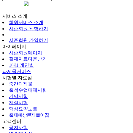
시즌회원페이지
서비스 소개
회원서비스 소개
시즌회원 체험하기
시즌회원 가입하기
마이페이지
시즌회원페이지
결제자료다운받기
1대1 개인별
과제물서비스
시험별 자료실
중간과제물
출석수업대체시험
기말시험
계절시험
핵심요약노트
출제예상문제풀이집
고객센터
공지사항