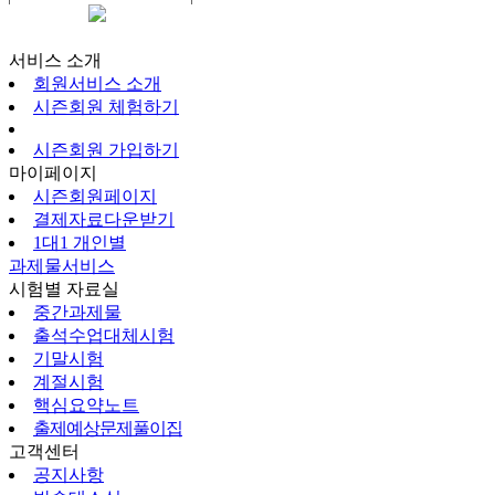
시즌회원페이지
서비스 소개
회원서비스 소개
시즌회원 체험하기
시즌회원 가입하기
마이페이지
시즌회원페이지
결제자료다운받기
1대1 개인별
과제물서비스
시험별 자료실
중간과제물
출석수업대체시험
기말시험
계절시험
핵심요약노트
출제예상문제풀이집
고객센터
공지사항