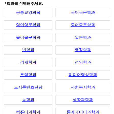
*학과를 선택해주세요.
공통교양과목
국어국문학과
영어영문학과
중어중문학과
불어불문학과
일본학과
법학과
행정학과
경제학과
경영학과
무역학과
미디어영상학과
도시콘텐츠관광
사회복지학과
농학과
생활과학과
컴퓨터과학과
통계데이터과학과