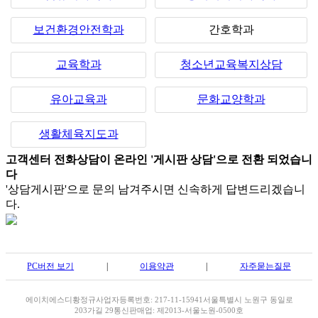
보건환경안전학과
간호학과
교육학과
청소년교육복지상담
유아교육과
문화교양학과
생활체육지도과
고객센터 전화상담이 온라인 '게시판 상담'으로 전환 되었습니
다
'상담게시판'으로 문의 남겨주시면 신속하게 답변드리겠습니
다.
PC버전 보기
|
이용약관
|
자주묻는질문
에이치에스디
황정규
사업자등록번호: 217-11-15941
서울특별시 노원구 동일로
203가길 29
통신판매업: 제2013-서울노원-0500호