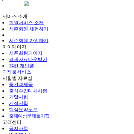
시즌회원페이지
서비스 소개
회원서비스 소개
시즌회원 체험하기
시즌회원 가입하기
마이페이지
시즌회원페이지
결제자료다운받기
1대1 개인별
과제물서비스
시험별 자료실
중간과제물
출석수업대체시험
기말시험
계절시험
핵심요약노트
출제예상문제풀이집
고객센터
공지사항