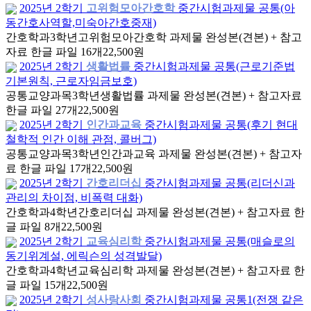
2025년 2학기
고위험모아간호학
중간시험과제물 공통(아
동간호사역할,미숙아간호중재)
간호학과
3학년
고위험모아간호학 과제물 완성본(견본) + 참고
자료 한글 파일 16개
22,500원
2025년 2학기
생활법률
중간시험과제물 공통(근로기준법
기본원칙, 근로자임금보호)
공통교양과목
3학년
생활법률 과제물 완성본(견본) + 참고자료
한글 파일 27개
22,500원
2025년 2학기
인간과교육
중간시험과제물 공통(후기 현대
철학적 인간 이해 관점, 콜버그)
공통교양과목
3학년
인간과교육 과제물 완성본(견본) + 참고자
료 한글 파일 17개
22,500원
2025년 2학기
간호리더십
중간시험과제물 공통(리더신과
관리의 차이점, 비폭력 대화)
간호학과
4학년
간호리더십 과제물 완성본(견본) + 참고자료 한
글 파일 8개
22,500원
2025년 2학기
교육심리학
중간시험과제물 공통(매슬로의
동기위계설, 에릭슨의 성격발달)
간호학과
4학년
교육심리학 과제물 완성본(견본) + 참고자료 한
글 파일 15개
22,500원
2025년 2학기
성사랑사회
중간시험과제물 공통1(전쟁 같은