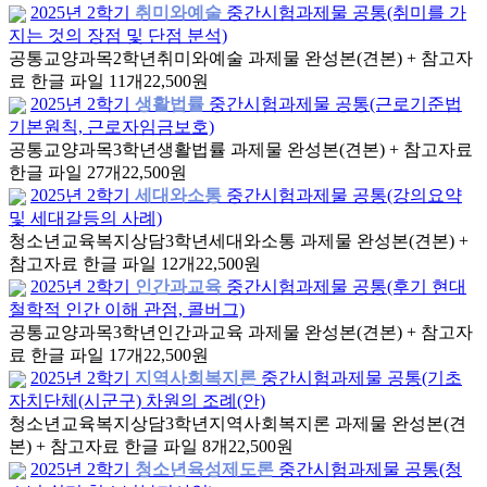
2025년 2학기
취미와예술
중간시험과제물 공통(취미를 가
지는 것의 장점 및 단점 분석)
공통교양과목
2학년
취미와예술 과제물 완성본(견본) + 참고자
료 한글 파일 11개
22,500원
2025년 2학기
생활법률
중간시험과제물 공통(근로기준법
기본원칙, 근로자임금보호)
공통교양과목
3학년
생활법률 과제물 완성본(견본) + 참고자료
한글 파일 27개
22,500원
2025년 2학기
세대와소통
중간시험과제물 공통(강의요약
및 세대갈등의 사례)
청소년교육복지상담
3학년
세대와소통 과제물 완성본(견본) +
참고자료 한글 파일 12개
22,500원
2025년 2학기
인간과교육
중간시험과제물 공통(후기 현대
철학적 인간 이해 관점, 콜버그)
공통교양과목
3학년
인간과교육 과제물 완성본(견본) + 참고자
료 한글 파일 17개
22,500원
2025년 2학기
지역사회복지론
중간시험과제물 공통(기초
자치단체(시군구) 차원의 조례(안)
청소년교육복지상담
3학년
지역사회복지론 과제물 완성본(견
본) + 참고자료 한글 파일 8개
22,500원
2025년 2학기
청소년육성제도론
중간시험과제물 공통(청