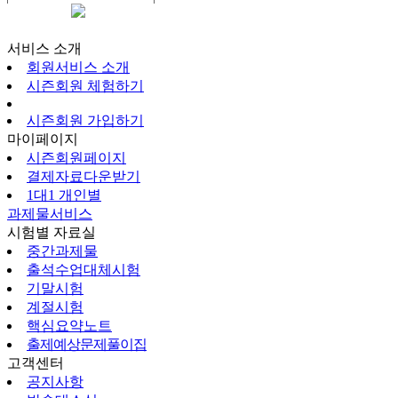
시즌회원페이지
서비스 소개
회원서비스 소개
시즌회원 체험하기
시즌회원 가입하기
마이페이지
시즌회원페이지
결제자료다운받기
1대1 개인별
과제물서비스
시험별 자료실
중간과제물
출석수업대체시험
기말시험
계절시험
핵심요약노트
출제예상문제풀이집
고객센터
공지사항