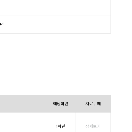
학년
해당학년
자료구매
1학년