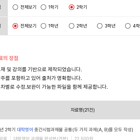
택
전체보기
1학기
2학기
택
전체보기
1학년
2학년
3학년
4
자료의 장점
재 및 강의를 기반으로 제작되었습니다.
주를 포함하고 있어 출처가 명확합니다.
차별로 수정.보완이 가능한 파일을 함께 제공합니다.
자료명(21건)
5년 2학기
대학영어
중간시험과제물 공통(두 가지 과제(A, B)를 모두 작성)
과목
대학영어 과제물 완성본(견본)
22,500원