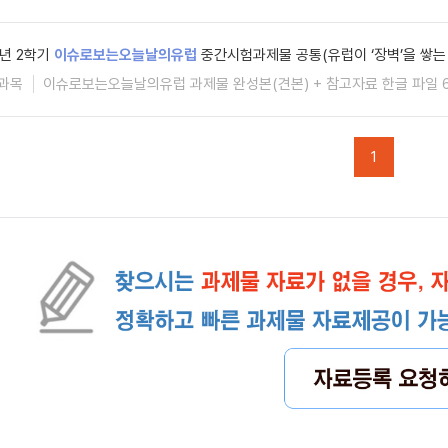
5년 2학기
이슈로보는오늘날의유럽
중간시험과제물 공통(유럽이 ‘장벽’을 쌓는
과목
이슈로보는오늘날의유럽 과제물 완성본(견본) + 참고자료 한글 파일 