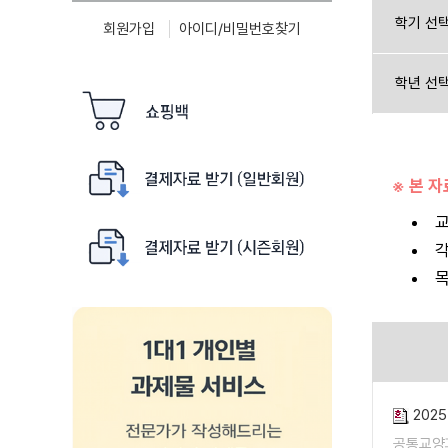
학기 선
회원가입
아이디/비밀번호찾기
학년 선
※ 본 
교
각
목
202
공통교양