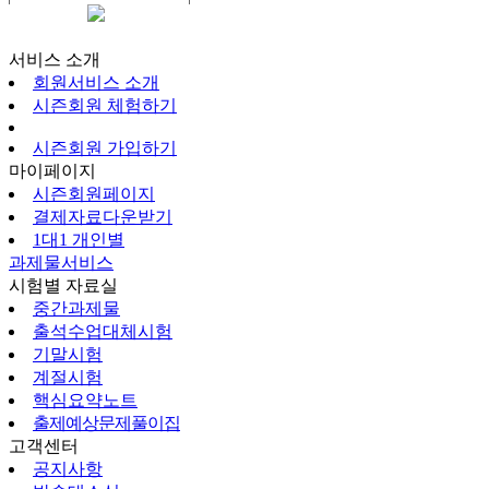
시즌회원페이지
서비스 소개
회원서비스 소개
시즌회원 체험하기
시즌회원 가입하기
마이페이지
시즌회원페이지
결제자료다운받기
1대1 개인별
과제물서비스
시험별 자료실
중간과제물
출석수업대체시험
기말시험
계절시험
핵심요약노트
출제예상문제풀이집
고객센터
공지사항