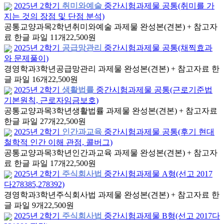
2025년 2학기
취미와예술
중간시험과제물 공통(취미를 가
지는 것의 장점 및 단점 분석)
공통교양과목
2학년
취미와예술 과제물 완성본(견본) + 참고자
료 한글 파일 11개
22,500원
2025년 2학기
공급망관리
중간시험과제물 공통(채찍효과
와 문제풀이)
경영학과
3학년
공급망관리 과제물 완성본(견본) + 참고자료 한
글 파일 16개
22,500원
2025년 2학기
생활법률
중간시험과제물 공통(근로기준법
기본원칙, 근로자임금보호)
공통교양과목
3학년
생활법률 과제물 완성본(견본) + 참고자료
한글 파일 27개
22,500원
2025년 2학기
인간과교육
중간시험과제물 공통(후기 현대
철학적 인간 이해 관점, 콜버그)
공통교양과목
3학년
인간과교육 과제물 완성본(견본) + 참고자
료 한글 파일 17개
22,500원
2025년 2학기
주식회사법
중간시험과제물 A형(선고 2017
다278385,278392)
경영학과
3학년
주식회사법 과제물 완성본(견본) + 참고자료 한
글 파일 9개
22,500원
2025년 2학기
주식회사법
중간시험과제물 B형(선고 2017다