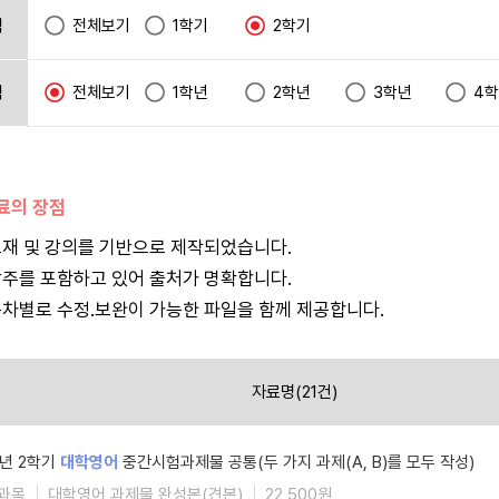
택
전체보기
1학기
2학기
택
전체보기
1학년
2학년
3학년
4
자료의 장점
재 및 강의를 기반으로 제작되었습니다.
주를 포함하고 있어 출처가 명확합니다.
차별로 수정.보완이 가능한 파일을 함께 제공합니다.
자료명(21건)
5년 2학기
대학영어
중간시험과제물 공통(두 가지 과제(A, B)를 모두 작성)
과목
대학영어 과제물 완성본(견본)
22,500원