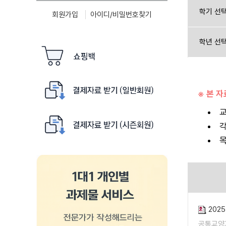
학기 선
회원가입
아이디/비밀번호찾기
학년 선
※ 본 
교
각
목
202
공통교양