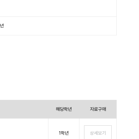
학년
해당학년
자료구매
1학년