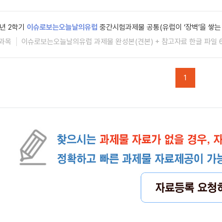
5년 2학기
이슈로보는오늘날의유럽
중간시험과제물 공통(유럽이 ‘장벽’을 쌓는
과목
이슈로보는오늘날의유럽 과제물 완성본(견본) + 참고자료 한글 파일 