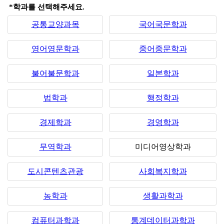
*학과를 선택해주세요.
공통교양과목
국어국문학과
영어영문학과
중어중문학과
불어불문학과
일본학과
법학과
행정학과
경제학과
경영학과
무역학과
미디어영상학과
도시콘텐츠관광
사회복지학과
농학과
생활과학과
컴퓨터과학과
통계데이터과학과