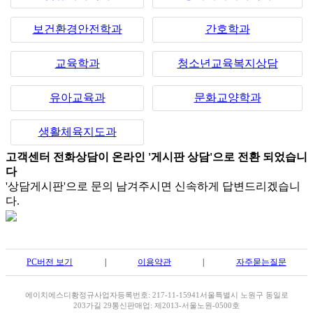
보건환경안전학과
간호학과
교육학과
청소년교육복지상담
유아교육과
문화교양학과
생활체육지도과
고객센터 전화상담이 온라인 '게시판 상담'으로 전환 되었습니
다
'상담게시판'으로 문의 남겨주시면 신속하게 답변드리겠습니
다.
PC버전 보기
|
이용약관
|
자주묻는질문
에이치에스디
황정규
사업자등록번호: 217-11-15941
서울특별시 노원구 동일로
203가길 29
통신판매업: 제2013-서울노원-0500호