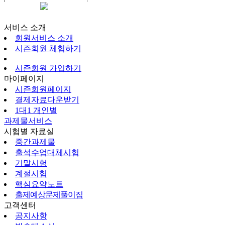
시즌회원페이지
서비스 소개
회원서비스 소개
시즌회원 체험하기
시즌회원 가입하기
마이페이지
시즌회원페이지
결제자료다운받기
1대1 개인별
과제물서비스
시험별 자료실
중간과제물
출석수업대체시험
기말시험
계절시험
핵심요약노트
출제예상문제풀이집
고객센터
공지사항