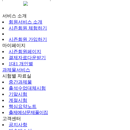
시즌회원페이지
서비스 소개
회원서비스 소개
시즌회원 체험하기
시즌회원 가입하기
마이페이지
시즌회원페이지
결제자료다운받기
1대1 개인별
과제물서비스
시험별 자료실
중간과제물
출석수업대체시험
기말시험
계절시험
핵심요약노트
출제예상문제풀이집
고객센터
공지사항