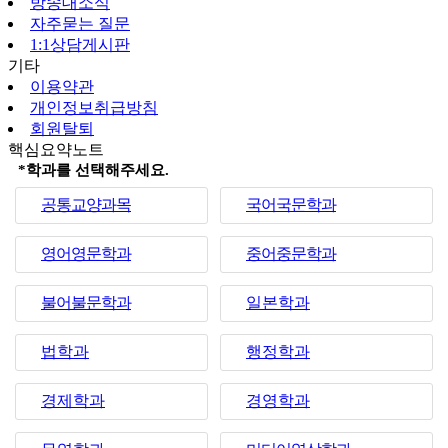
방송대소식
자주묻는 질문
1:1상담게시판
기타
이용약관
개인정보취급방침
회원탈퇴
핵심요약노트
*학과를 선택해주세요.
공통교양과목
국어국문학과
영어영문학과
중어중문학과
불어불문학과
일본학과
법학과
행정학과
경제학과
경영학과