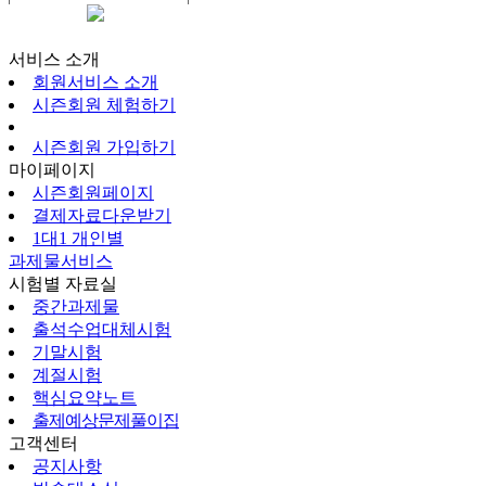
시즌회원페이지
서비스 소개
회원서비스 소개
시즌회원 체험하기
시즌회원 가입하기
마이페이지
시즌회원페이지
결제자료다운받기
1대1 개인별
과제물서비스
시험별 자료실
중간과제물
출석수업대체시험
기말시험
계절시험
핵심요약노트
출제예상문제풀이집
고객센터
공지사항