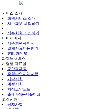
시즌회원페이지
서비스 소개
회원서비스 소개
시즌회원 체험하기
시즌회원 가입하기
마이페이지
시즌회원페이지
결제자료다운받기
1대1 개인별
과제물서비스
시험별 자료실
중간과제물
출석수업대체시험
기말시험
계절시험
핵심요약노트
출제예상문제풀이집
고객센터
공지사항