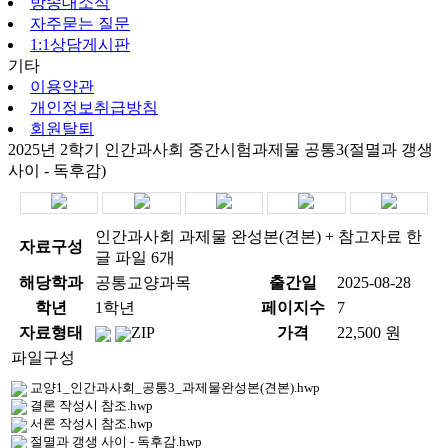
방송대소식
자주묻는 질문
1:1상담게시판
기타
이용약관
개인정보취급방침
회원탈퇴
2025년 2학기 인간과사회 중간시험과제물 공통3(절멸과 갱생
사이 - 독후감)
인간과사회 과제물 완성본(견본) + 참고자료 한
자료구성
글 파일 6개
해당학과
공통교양과목
출간일
2025-08-28
학년
1학년
페이지수
7
자료형태
ZIP
가격
22,500 원
파일구성
교양1_인간과사회_공통3_과제물완성본(견본).hwp
결론 작성시 참조.hwp
서론 작성시 참조.hwp
절멸과 갱생 사이 - 독후감.hwp