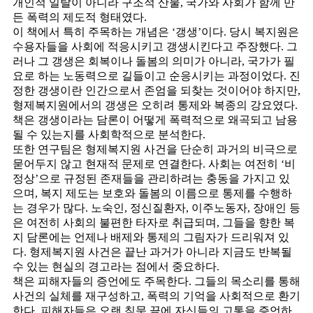
개인적 일탈이 아니라 구조적 산물, 국가와 사회가 함께 만
든 폭력의 제도적 형태였다.
이 책에서 특히 주목하는 개념은 ‘갱생’이다. 당시 복지원은
수용자들을 사회에 적응시키고 갱생시킨다고 주장했다. 그
러나 그 갱생은 회복이나 돌봄의 의미가 아니라, 국가가 필
요로 하는 노동력으로 길들이고 순응시키는 과정이었다. 진
정한 갱생이란 인간으로서 존엄을 되찾는 것이어야 하지만,
형제복지원에서의 갱생은 오히려 통제와 복종의 강요였다.
책은 갱생이라는 담론이 어떻게 폭력적으로 왜곡되고 남용
될 수 있는지를 사회학적으로 분석한다.
또한 연구팀은 형제복지원 사건을 단순히 과거의 비극으로
묻어두지 않고 현재적 문제로 연결한다. 사회는 여전히 ‘비
정상’으로 규정된 존재들을 관리하려는 충동을 가지고 있
으며, 복지 제도는 보호와 돌봄의 이름으로 통제를 수행하
는 경우가 많다. 노숙인, 정신질환자, 이주노동자, 장애인 등
은 여전히 사회의 불편한 타자로 취급되며, 그들을 향한 복
지 담론에는 언제나 배제와 통제의 그림자가 드리워져 있
다. 형제복지원 사건은 끝난 과거가 아니라 지금도 반복될
수 있는 현실의 경고라는 점에서 중요하다.
책은 피해자들의 증언에도 주목한다. 그들의 목소리를 통해
사건의 실체를 재구성하고, 폭력의 기억을 사회적으로 환기
한다. 피해자들은 오랜 침묵 끝에 자신들의 고통을 증언하