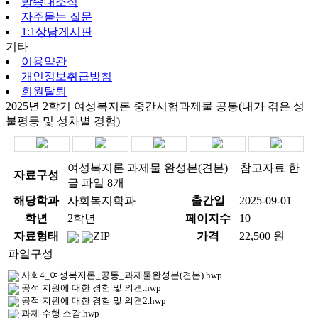
방송대소식
자주묻는 질문
1:1상담게시판
기타
이용약관
개인정보취급방침
회원탈퇴
2025년 2학기 여성복지론 중간시험과제물 공통(내가 겪은 성
불평등 및 성차별 경험)
여성복지론 과제물 완성본(견본) + 참고자료 한
자료구성
글 파일 8개
해당학과
사회복지학과
출간일
2025-09-01
학년
2학년
페이지수
10
자료형태
ZIP
가격
22,500 원
파일구성
사회4_여성복지론_공통_과제물완성본(견본).hwp
공적 지원에 대한 경험 및 의견.hwp
공적 지원에 대한 경험 및 의견2.hwp
과제 수행 소감.hwp