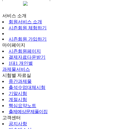
시즌회원페이지
서비스 소개
회원서비스 소개
시즌회원 체험하기
시즌회원 가입하기
마이페이지
시즌회원페이지
결제자료다운받기
1대1 개인별
과제물서비스
시험별 자료실
중간과제물
출석수업대체시험
기말시험
계절시험
핵심요약노트
출제예상문제풀이집
고객센터
공지사항